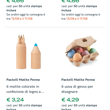
€ 4,66
€ 4,86
legno con righello
cad. per
50
unità
stampa
cad. per
50
unità
stampa
incorporato
inclusa
inclusa
Se ordini oggi la consegna è
Se ordini oggi la consegna è
tra
13/08 e il 17/08
tra
13/08 e il 17/08
Pastelli Matite Penne
Pastelli Matite Penne
6 matite colorate in
6 uova di gesso per
confezione di legno a
disegnare
forma di matita
€ 3,24
€ 4,29
cad. per
50
unità
stampa
cad. per
50
unità
stampa
inclusa
inclusa