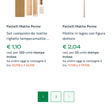
Pastelli Matite Penne
Pastelli Matite Penne
Set composto da matite
Matita in legno con figura
righello temperamatite e
dottore
gomma in confezione di
€ 1,10
€ 2,04
cartone
cad. per
250
unità
stampa
cad. per
50
unità
stampa
inclusa
inclusa
Se ordini oggi la consegna è
Se ordini oggi la consegna è
tra
20/08 e il 24/08
tra
17/08 e il 19/08
1
2