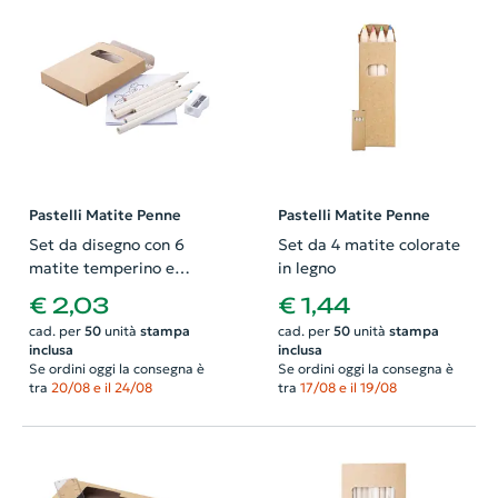
Pastelli Matite Penne
Pastelli Matite Penne
Set da disegno con 6
Set da 4 matite colorate
matite temperino e
in legno
quaderno da colorare
€ 2,03
€ 1,44
cad. per
50
unità
stampa
cad. per
50
unità
stampa
inclusa
inclusa
Se ordini oggi la consegna è
Se ordini oggi la consegna è
tra
20/08 e il 24/08
tra
17/08 e il 19/08