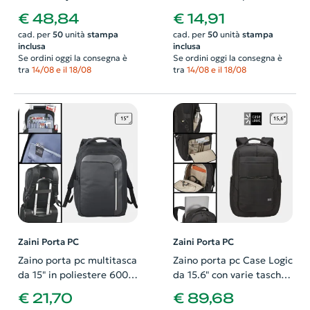
pannello organizer e
600D con bretelle e
€ 48,84
€ 14,91
tasca di sicurezza
schienale imbottiti
cad. per
50
unità
stampa
cad. per
50
unità
stampa
inclusa
inclusa
Se ordini oggi la consegna è
Se ordini oggi la consegna è
tra
14/08 e il 18/08
tra
14/08 e il 18/08
Zaini Porta PC
Zaini Porta PC
Zaino porta pc multitasca
Zaino porta pc Case Logic
da 15" in poliestere 600D
da 15.6" con varie tasche
con tasca frontale dotata
interne imbottite e
€ 21,70
€ 89,68
di tecnologia RFID e
aggancio per trolley