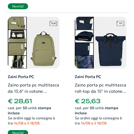
Novità!
Zaini Porta PC
Zaini Porta PC
Zaino porta pc multitasca
Zaino porta pc multitasca
da 15.6" in cotone
roll-top da 15" in cotone
riciclato certificato con
riciclato certificato con
€ 28,61
€ 25,63
tasca antifurto
manici in tessuto
cad. per
50
unità
stampa
cad. per
50
unità
stampa
rinforzato
inclusa
inclusa
Se ordini oggi la consegna è
Se ordini oggi la consegna è
tra
14/08 e il 18/08
tra
14/08 e il 18/08
Novità!