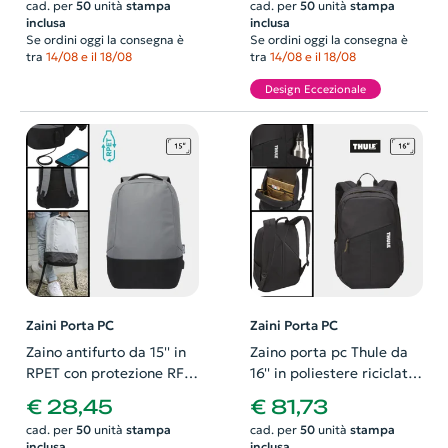
cad. per
50
unità
stampa
cad. per
50
unità
stampa
aggancio trolley
inclusa
inclusa
Se ordini oggi la consegna è
Se ordini oggi la consegna è
tra
14/08 e il 18/08
tra
14/08 e il 18/08
Design Eccezionale
Zaini Porta PC
Zaini Porta PC
Zaino antifurto da 15'' in
Zaino porta pc Thule da
RPET con protezione RFID
16'' in poliestere riciclato
e porta USB
e nylon con tasche e base
€ 28,45
€ 81,73
imbottita
cad. per
50
unità
stampa
cad. per
50
unità
stampa
inclusa
inclusa