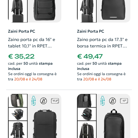
Zaini Porta PC
Zaini Porta PC
Zaino porta pc da 16" e
Zaino porta pc da 17.3" e
tablet 10,1" in RPET
borsa termica in RPET
impermeabile con tasca
con schienale imbottito e
€ 35,22
€ 49,47
frontale cinghia per
cinghia per trolley
cad. per
50
unità
stampa
cad. per
50
unità
stampa
trolley e striscia
inclusa
inclusa
riflettente
Se ordini oggi la consegna è
Se ordini oggi la consegna è
tra
20/08 e il 24/08
tra
20/08 e il 24/08