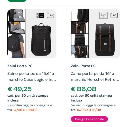
Zaini Porta PC
Zaini Porta PC
Zaino porta pc da 15,6" a
Zaino porta pc da 16" a
marchio Case Logic e in
marchio Herschel Retreat
poliestere riciclato con
in tessuto riciclato con
€ 49,25
€ 86,08
ampie tasche interne per
ampie tasche oggetti e
cad. per
50
unità
stampa
cad. per
50
unità
stampa
pc e tablet e tasche
chiusura a coulisse
inclusa
inclusa
esterne per borraccia
Se ordini oggi la consegna è
Se ordini oggi la consegna è
tra
14/08 e il 18/08
tra
14/08 e il 18/08
Design Eccezionale