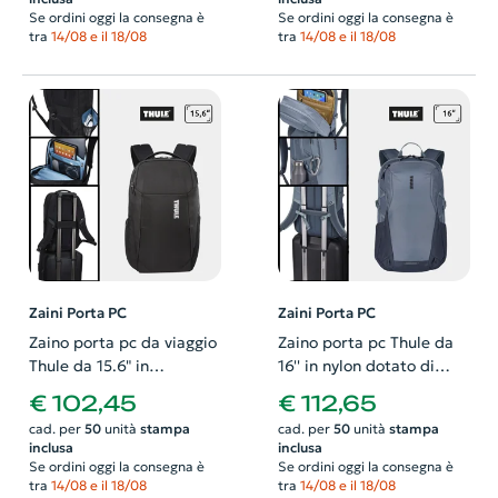
Se ordini oggi la consegna è
Se ordini oggi la consegna è
tra
14/08 e il 18/08
tra
14/08 e il 18/08
Zaini Porta PC
Zaini Porta PC
Zaino porta pc da viaggio
Zaino porta pc Thule da
Thule da 15.6" in
16'' in nylon dotato di
poliestere riciclato con
cinghia pettorale e
€ 102,45
€ 112,65
scomparto SafeZone e
cinghie di compressione
cad. per
50
unità
stampa
cad. per
50
unità
stampa
cinghia pettorale
laterali
inclusa
inclusa
regolabile
Se ordini oggi la consegna è
Se ordini oggi la consegna è
tra
14/08 e il 18/08
tra
14/08 e il 18/08