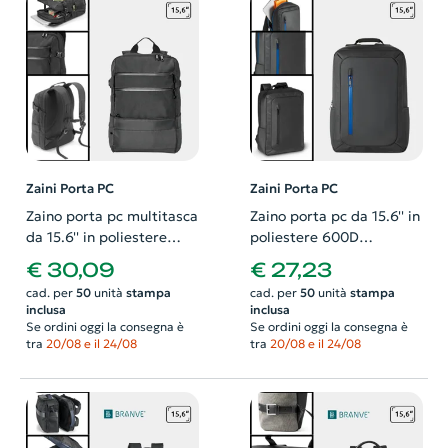
Zaini Porta PC
Zaini Porta PC
Zaino porta pc multitasca
Zaino porta pc da 15.6'' in
da 15.6'' in poliestere
poliestere 600D
jacquard con schienale e
impermeabile con
€ 30,09
€ 27,23
spallacci imbottiti
schienale e spallacci
cad. per
50
unità
stampa
cad. per
50
unità
stampa
imbottiti
inclusa
inclusa
Se ordini oggi la consegna è
Se ordini oggi la consegna è
tra
20/08 e il 24/08
tra
20/08 e il 24/08