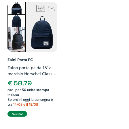
Zaini Porta PC
Zaino porta pc da 16" a
marchio Herschel Classic
in tessuto sostenibile con
€ 58,79
ampia tasca frontale e
cad. per
50
unità
stampa
separata per le borracce
inclusa
Se ordini oggi la consegna è
tra
14/08 e il 18/08
Novità!