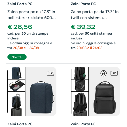
Zaini Porta PC
Zaini Porta PC
Zaino porta pc da 17.3" in
Zaino porta pc da 17.3" in
poliestere riciclato 600D
twill con sistema
con cinghia trolley e tasca
antifurto rivestimento
€ 26,56
€ 39,32
laterale
idrorepellente
cad. per
50
unità
stampa
cad. per
50
unità
stampa
inclusa
inclusa
Se ordini oggi la consegna è
Se ordini oggi la consegna è
tra
20/08 e il 24/08
tra
20/08 e il 24/08
Novità!
Zaini Porta PC
Zaini Porta PC