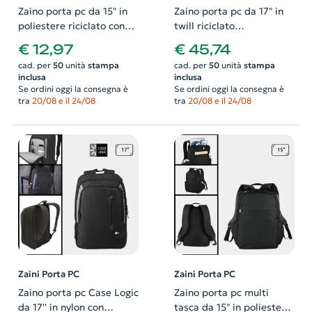
Zaino porta pc da 15" in
Zaino porta pc da 17" in
poliestere riciclato con
twill riciclato
grande tasca centrale
idrorepellente con ampie
€ 12,97
€ 45,74
tasche
cad. per
50
unità
stampa
cad. per
50
unità
stampa
inclusa
inclusa
Se ordini oggi la consegna è
Se ordini oggi la consegna è
tra
20/08 e il 24/08
tra
20/08 e il 24/08
Zaini Porta PC
Zaini Porta PC
Zaino porta pc Case Logic
Zaino porta pc multi
da 17'' in nylon con
tasca da 15" in poliestere