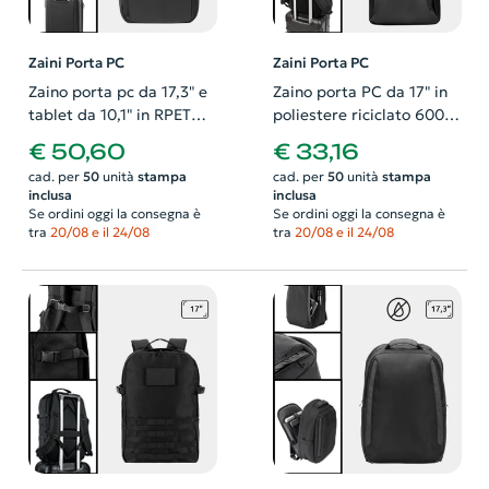
Zaini Porta PC
Zaini Porta PC
Zaino porta pc da 17,3" e
Zaino porta PC da 17" in
tablet da 10,1" in RPET
poliestere riciclato 600D
poliestere riciclato con
con rivestimento
€ 50,60
€ 33,16
finitura idrorepellente e
idrorepellente e fodera in
cad. per
50
unità
stampa
cad. per
50
unità
stampa
cinghia per trolley
poliestere riciclato
inclusa
inclusa
Se ordini oggi la consegna è
Se ordini oggi la consegna è
tra
20/08 e il 24/08
tra
20/08 e il 24/08