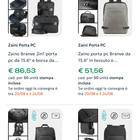
Zaini Porta PC
Zaini Porta PC
Zaino Branve 2in1 porta
Zaino porta pc Branve da
pc da 15.6” e borsa da
15.6" in tessuto e
viaggio con tasca
similpelle con cinturini
€ 86,53
€ 51,56
antifurto e cinghia per
regolabili sui lati e
cad. per
50
unità
stampa
cad. per
50
unità
stampa
trolley
impugnatura rinforzata
inclusa
inclusa
Se ordini oggi la consegna è
Se ordini oggi la consegna è
tra
20/08 e il 24/08
tra
20/08 e il 24/08