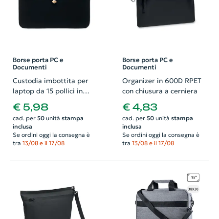
Borse porta PC e
Borse porta PC e
Documenti
Documenti
Custodia imbottita per
Organizer in 600D RPET
laptop da 15 pollici in
con chiusura a cerniera
cotone con bottone
€ 5,98
€ 4,83
bambù 39.5X27CM
cad. per
50
unità
stampa
cad. per
50
unità
stampa
inclusa
inclusa
Se ordini oggi la consegna è
Se ordini oggi la consegna è
tra
13/08 e il 17/08
tra
13/08 e il 17/08