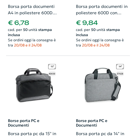
Borsa porta documenti
Borsa porta documenti in
A4 in poliestere 600D
poliestere 600D con
39x8x29cm
scomparto foderato e
€ 6,78
€ 9,84
tasca anteriore
cad. per
50
unità
stampa
cad. per
50
unità
stampa
40x10x30cm
inclusa
inclusa
Se ordini oggi la consegna è
Se ordini oggi la consegna è
tra
20/08 e il 24/08
tra
20/08 e il 24/08
Borse porta PC e
Borse porta PC e
Documenti
Documenti
Borsa porta pc da 15" in
Borsa porta pc da 14" in