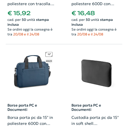
poliestere con tracolla
poliestere 600D con
regolabile e aggancio
tracolla regolabile e
€ 15,92
€ 16,48
trolley 40x8x30cm
aggancio trolley
cad. per
50
unità
stampa
cad. per
50
unità
stampa
37x5x28cm
inclusa
inclusa
Se ordini oggi la consegna è
Se ordini oggi la consegna è
tra
20/08 e il 24/08
tra
20/08 e il 24/08
Borse porta PC e
Borse porta PC e
Documenti
Documenti
Borsa porta pc da 15" in
Custodia porta pc da 15''
poliestere 600D con
in soft shell