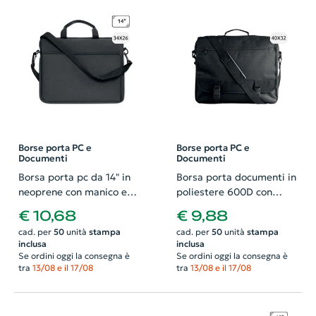
Borse porta PC e
Borse porta PC e
Documenti
Documenti
Borsa porta pc da 14" in
Borsa porta documenti in
neoprene con manico e
poliestere 600D con
tracolla regolabile
tracolla regolabile
€ 10,68
€ 9,88
35x2x26cm
40x10x32cm
cad. per
50
unità
stampa
cad. per
50
unità
stampa
inclusa
inclusa
Se ordini oggi la consegna è
Se ordini oggi la consegna è
tra
13/08 e il 17/08
tra
13/08 e il 17/08