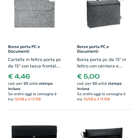
Borse porta PC e
Borse porta PC e
Documenti
Documenti
Cartella in feltro porta pc
Borsa porta pc da 15" in
da 15" con tasca frontale
feltro con cerniera e
37x26cm
tasca interna
€ 4,46
€ 5,00
38x6.5x28cm
cad. per
50
unità
stampa
cad. per
50
unità
stampa
inclusa
inclusa
Se ordini oggi la consegna è
Se ordini oggi la consegna è
tra
13/08 e il 17/08
tra
13/08 e il 17/08