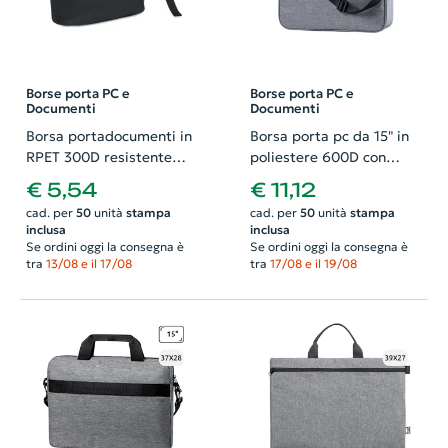
Borse porta PC e
Borse porta PC e
Documenti
Documenti
Borsa portadocumenti in
Borsa porta pc da 15" in
RPET 300D resistente
poliestere 600D con
all'acqua
protezione RFID e
€ 5,54
€ 11,12
connessione USB
cad. per
50
unità
stampa
cad. per
50
unità
stampa
integrata per power bank
inclusa
inclusa
38x9x30cm
Se ordini oggi la consegna è
Se ordini oggi la consegna è
tra
13/08 e il 17/08
tra
17/08 e il 19/08