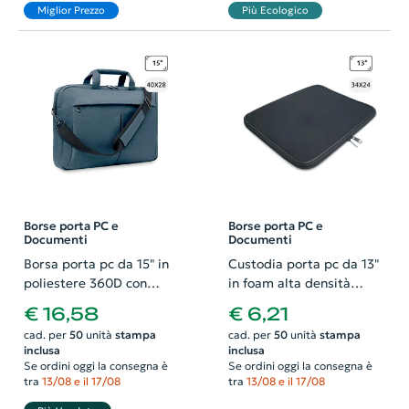
Miglior Prezzo
Più Ecologico
Borse porta PC e
Borse porta PC e
Documenti
Documenti
Borsa porta pc da 15" in
Custodia porta pc da 13"
poliestere 360D con
in foam alta densità
tracolla e aggancio trolley
34x3x24cm
€ 16,58
€ 6,21
40x7x28cm
cad. per
50
unità
stampa
cad. per
50
unità
stampa
inclusa
inclusa
Se ordini oggi la consegna è
Se ordini oggi la consegna è
tra
13/08 e il 17/08
tra
13/08 e il 17/08