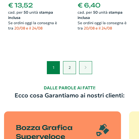
tasche interne e tracolla
355x280x30mm
€ 13,52
€ 6,40
regolabile 40x5x29cm
cad. per
50
unità
stampa
cad. per
50
unità
stampa
inclusa
inclusa
Se ordini oggi la consegna è
Se ordini oggi la consegna è
tra
20/08 e il 24/08
tra
20/08 e il 24/08
1
2
DALLE PAROLE AI FATTI!
Ecco cosa Garantiamo ai nostri clienti:
Bozza Grafica
Superveloce