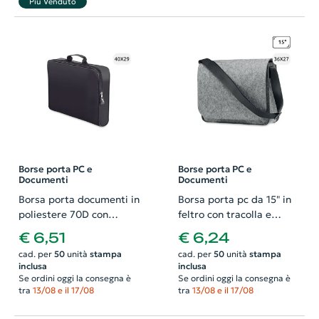
Più Venduto
Borse porta PC e
Borse porta PC e
Documenti
Documenti
Borsa porta documenti in
Borsa porta pc da 15" in
poliestere 70D con
feltro con tracolla e
chiusura a zip 40x6x29cm
chiusura a patella
€ 6,51
€ 6,24
36x8x27cm
cad. per
50
unità
stampa
cad. per
50
unità
stampa
inclusa
inclusa
Se ordini oggi la consegna è
Se ordini oggi la consegna è
tra
13/08 e il 17/08
tra
13/08 e il 17/08