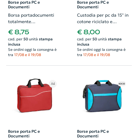
Borse porta PC e
Borse porta PC e
Documenti
Documenti
Borsa portadocumenti
Custodia per pc da 15" in
totalmente
cotone riciclato e
personalizzabile
poliestere RPET
€ 8,75
€ 8,00
imbottita con tasca
cad. per
50
unità
stampa
cad. per
50
unità
stampa
frontale 400×270×30mm
inclusa
inclusa
Se ordini oggi la consegna è
Se ordini oggi la consegna è
tra
17/08 e il 19/08
tra
17/08 e il 19/08
Borse porta PC e
Borse porta PC e
Documenti
Documenti