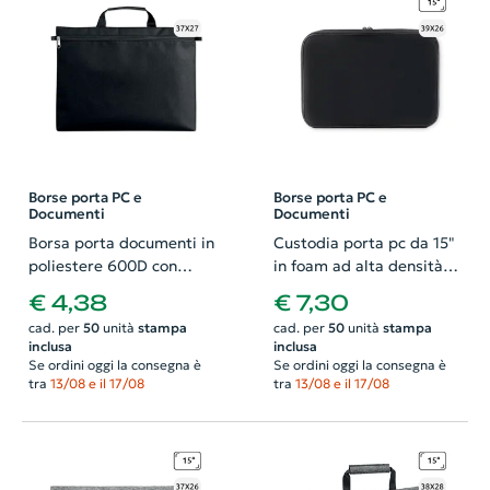
Borse porta PC e
Borse porta PC e
Documenti
Documenti
Borsa porta documenti in
Custodia porta pc da 15"
poliestere 600D con
in foam ad alta densità
chiusura zip
39x3.5x26.5cm
€ 4,38
€ 7,30
37x3.5x27.5cm
cad. per
50
unità
stampa
cad. per
50
unità
stampa
inclusa
inclusa
Se ordini oggi la consegna è
Se ordini oggi la consegna è
tra
13/08 e il 17/08
tra
13/08 e il 17/08