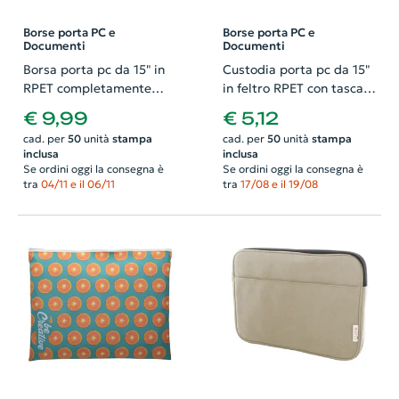
Borse porta PC e
Borse porta PC e
Documenti
Documenti
Borsa porta pc da 15" in
Custodia porta pc da 15"
RPET completamente
in feltro RPET con tasca
imbottita con scomparti
frontale e chiusura in
€ 9,99
€ 5,12
40x3x3.5cm
velcro 37x26cm
cad. per
50
unità
stampa
cad. per
50
unità
stampa
inclusa
inclusa
Se ordini oggi la consegna è
Se ordini oggi la consegna è
tra
04/11 e il 06/11
tra
17/08 e il 19/08