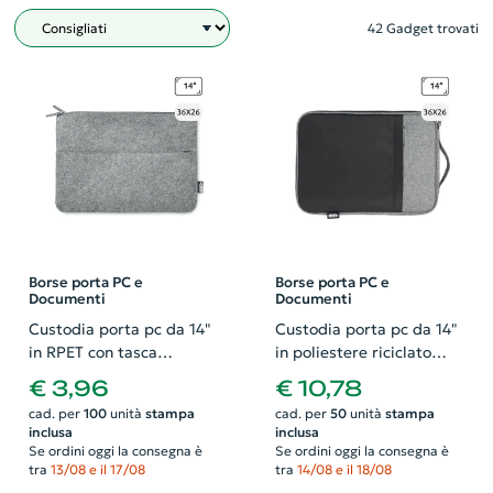
42 Gadget trovati
Filtro
Borse porta PC e
Borse porta PC e
Documenti
Documenti
Custodia porta pc da 14"
Custodia porta pc da 14"
in RPET con tasca
in poliestere riciclato
frontale e zip 36x26cm
certificato con maniglia
€ 3,96
€ 10,78
per il trasporto e tasca
cad. per
100
unità
stampa
cad. per
50
unità
stampa
anteriore 26x3x36cm
inclusa
inclusa
Se ordini oggi la consegna è
Se ordini oggi la consegna è
tra
13/08 e il 17/08
tra
14/08 e il 18/08