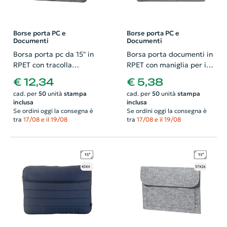
Borse porta PC e
Borse porta PC e
Documenti
Documenti
Borsa porta pc da 15" in
Borsa porta documenti in
RPET con tracolla
RPET con maniglia per il
regolabile e aggancio
trasporto e chiusura a zip
€ 12,34
€ 5,38
trolley 37x5x28cm
39x4x27cm
cad. per
50
unità
stampa
cad. per
50
unità
stampa
inclusa
inclusa
Se ordini oggi la consegna è
Se ordini oggi la consegna è
tra
17/08 e il 19/08
tra
17/08 e il 19/08